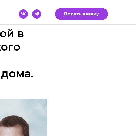
Подать заявку
ой в
ого
 дома.