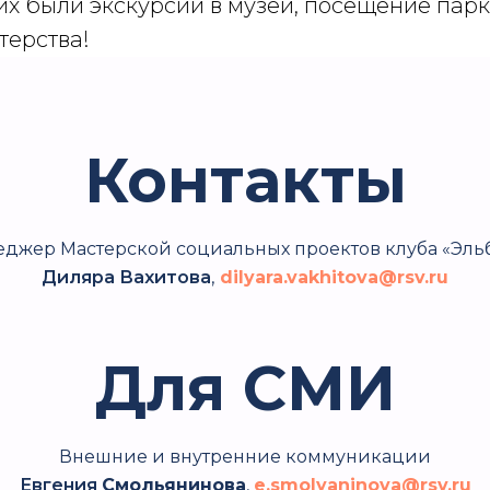
их были экскурсии в музеи, посещение парк
терства!
Контакты
джер Мастерской социальных проектов клуба «Эль
Диляра Вахитова
,
dilyara.vakhitova@rsv.ru
Для СМИ
Внешние и внутренние коммуникации
Евгения
Смольянинова
,
e.smolyaninova@rsv.ru