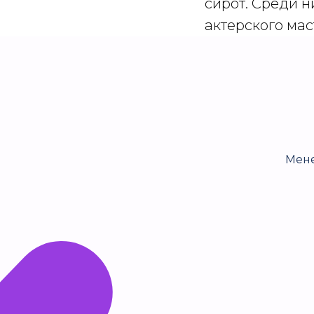
сирот. Среди н
актерского мас
Мене