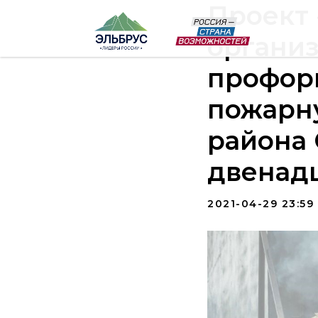
Проект 
организ
профор
пожарн
района 
двенадц
2021-04-29 23:59