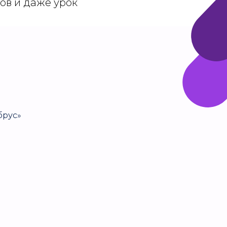
ов и даже урок
брус»