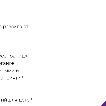
в развивают
без границ»
рганов
льными и
оприятий.
тий для детей-