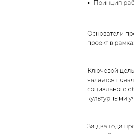
Принцип раб
Основатели пр
проект в рамка
Ключевой цель
является появ
социального о
культурными у
За два года п